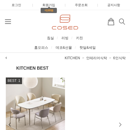
로그인
|
회원가입
|
주문조회
|
공지사항
+3,000원
침실
리빙
키친
홈오피스
데코&선물
핫딜&세일
KITCHEN
인테리어식탁
6인식탁
KITCHEN
BEST
BEST
1