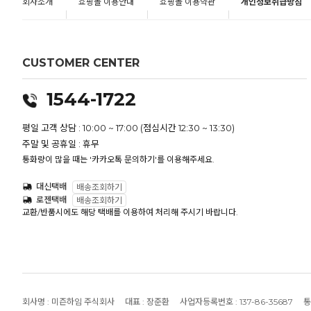
회사소개
쇼핑몰 이용안내
쇼핑몰 이용약관
개인정보취급방침
CUSTOMER CENTER
1544-1722
평일 고객 상담 : 10:00 ~ 17:00 (점심시간 12:30 ~ 13:30)
주말 및 공휴일 : 휴무
통화량이 많을 때는 '카카오톡 문의하기'를 이용해주세요.
대신택배
배송조회하기
로젠택배
배송조회하기
교환/반품시에도 해당 택배를 이용하여 처리해 주시기 바랍니다.
회사명 :
미즌하임 주식회사
대표 :
장준환
사업자등록번호 :
137-86-35687
통