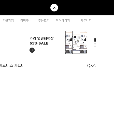
회원가입
장바구니
주문조회
마이페이지
커뮤니티
티나 인테리어의자
카라 연결형책장
이동형 높이조절
티나 인테리어의자
카라 연결형책장
57% SALE
65% SALE
테이블 47% SALE
57% SALE
65% SALE
비즈니스 파트너
Q&A