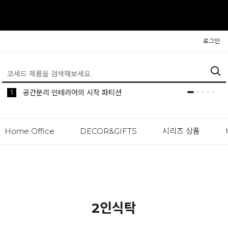
로그인
5
2
1
생활 속 편리한 이동식 사이드 테이블 시리즈
공간분리 인테리어의 시작 파티션
나만의 높이를 맞춰주는 모션데스크
Home Office
DECOR&GIFTS
시리즈 상품
2인식탁