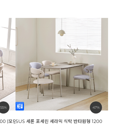
55%
47%
00 [모던화이트 / 라이트그레이]
SUS 세론 포세린 세라믹 식탁 반타원형 1200