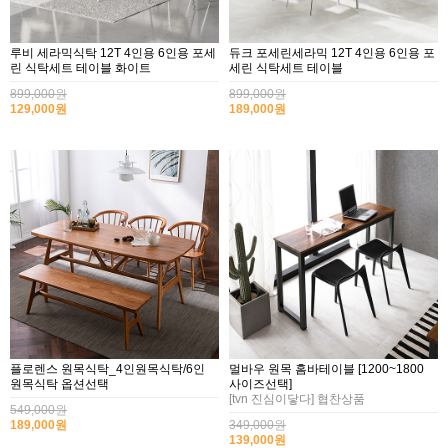
루비 세라믹식탁 12T 4인용 6인용 포세
듀크 포세린세라믹 12T 4인용 6인용 포
린 식탁세트 테이블 화이트
세린 식탁세트 테이블
899,000원
899,000원
129,000원
189,000원
플로렌스 원목식탁_4인원목식탁/6인
멀바우 원목 홈바테이블 [1200~1800
원목식탁 옵션선택
사이즈선택]
[tvn 진심이닿다] 협찬상품
549,000원
189,000원
349,000원
139,000원