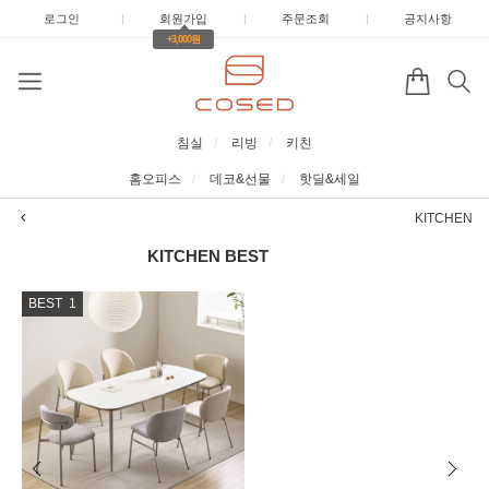
로그인
|
회원가입
|
주문조회
|
공지사항
+3,000원
침실
리빙
키친
홈오피스
데코&선물
핫딜&세일
KITCHEN
KITCHEN
BEST
BEST
1