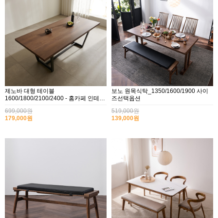
제노바 대형 테이블
보노 원목식탁_1350/1600/1900 사이
1600/1800/2100/2400 - 홈카페 인테리
즈선택옵션
어식탁,회의용,공부방
699,000원
519,000원
179,000원
139,000원