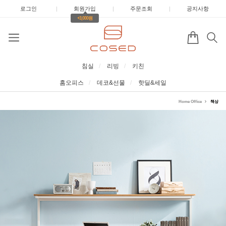
로그인
|
회원가입
|
주문조회
|
공지사항
+3,000원
침실
리빙
키친
홈오피스
데코&선물
핫딜&세일
Home Office
책상