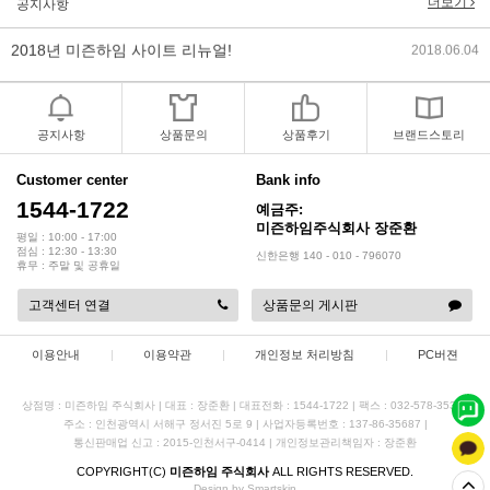
더보기
공지사항
2018년 미즌하임 사이트 리뉴얼!
2018.06.04
2018년 야휴회 공지[상담/배송조..
2018.04.10
2018년 모바일샵 리뉴얼 업데이..
2018.04.10
공지사항
상품문의
상품후기
브랜드스토리
2017년 미즌하임 리뉴얼
2017.03.06
Customer center
Bank info
1544-1722
예금주:
2019년 설 명절 배송지연 안내
2019.01.23
미즌하임주식회사 장준환
평일 : 10:00 - 17:00
점심 : 12:30 - 13:30
신한은행 140 - 010 - 796070
휴무 : 주말 및 공휴일
고객센터 연결
상품문의 게시판
이용안내
|
이용약관
|
개인정보 처리방침
|
PC버젼
상점명 : 미즌하임 주식회사
|
대표 :
장준환
|
대표전화 : 1544-1722
|
팩스 : 032-578-3538
|
주소 : 인천광역시 서해구 정서진 5로 9
|
사업자등록번호 : 137-86-35687
|
통신판매업 신고 : 2015-인천서구-0414
|
개인정보관리책임자 : 장준환
COPYRIGHT(C)
미즌하임 주식회사
ALL RIGHTS RESERVED.