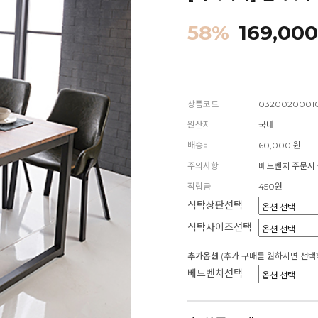
58
%
169,000
상품코드
0320020001
원산지
국내
배송비
60,000 원
주의사항
베드벤치 주문시
적립금
450원
식탁상판선택
식탁사이즈선택
추가옵션
(추가 구매를 원하시면 선택
베드벤치선택