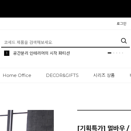
로그인
5
2
1
생활 속 편리한 이동식 사이드 테이블 시리즈
공간분리 인테리어의 시작 파티션
나만의 높이를 맞춰주는 모션데스크
Home Office
DECOR&GIFTS
시리즈 상품
[기획특가] 멀바우 /