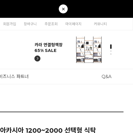
회원가입
장바구니
주문조회
마이페이지
커뮤니티
티나 인테리어의자
카라 연결형책장
이동형 높이조절
티나 인테리어의자
카라 연결형책장
57% SALE
65% SALE
테이블 47% SALE
57% SALE
65% SALE
비즈니스 파트너
Q&A
 아카시아 1200~2000 선택형 식탁