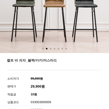
켈트 바 의자_블랙/카키/머스타드
소비자가
99,000원
29,900
원
판매가
적립금
10원
상품코드
033003000009