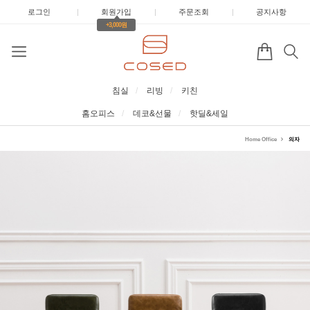
로그인
|
회원가입
|
주문조회
|
공지사항
+3,000원
침실
리빙
키친
홈오피스
데코&선물
핫딜&세일
Home Office
의자