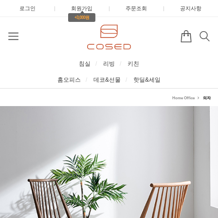
로그인
|
회원가입
|
주문조회
|
공지사항
+3,000원
침실
리빙
키친
홈오피스
데코&선물
핫딜&세일
Home Office
의자