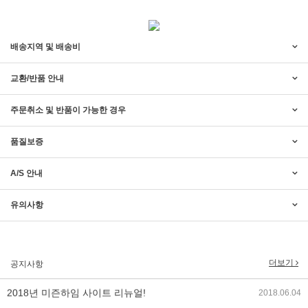
배송지역 및 배송비
교환/반품 안내
주문취소 및 반품이 가능한 경우
품질보증
A/S 안내
2017년 미즌하임 리뉴얼
2017.03.06
유의사항
2019년 설 명절 배송지연 안내
2019.01.23
더보기
공지사항
2018년 미즌하임 사이트 리뉴얼!
2018.06.04
2018년 야휴회 공지[상담/배송조..
2018.04.10