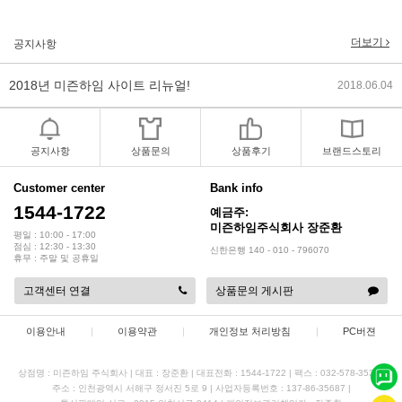
2019년 설 명절 배송지연 안내
2019.01.23
더보기
공지사항
2018년 미즌하임 사이트 리뉴얼!
2018.06.04
2018년 야휴회 공지[상담/배송조..
2018.04.10
2018년 모바일샵 리뉴얼 업데이..
2018.04.10
공지사항
상품문의
상품후기
브랜드스토리
2017년 미즌하임 리뉴얼
2017.03.06
Customer center
Bank info
1544-1722
예금주:
2019년 설 명절 배송지연 안내
2019.01.23
미즌하임주식회사 장준환
평일 : 10:00 - 17:00
점심 : 12:30 - 13:30
신한은행 140 - 010 - 796070
휴무 : 주말 및 공휴일
고객센터 연결
상품문의 게시판
이용안내
|
이용약관
|
개인정보 처리방침
|
PC버젼
상점명 : 미즌하임 주식회사
|
대표 :
장준환
|
대표전화 : 1544-1722
|
팩스 : 032-578-3538
|
주소 : 인천광역시 서해구 정서진 5로 9
|
사업자등록번호 : 137-86-35687
|