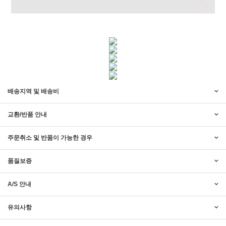
배송지역 및 배송비
교환/반품 안내
주문취소 및 반품이 가능한 경우
품질보증
A/S 안내
2017년 미즌하임 리뉴얼
2017.03.06
유의사항