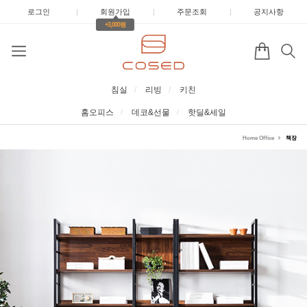
로그인
|
회원가입
|
주문조회
|
공지사항
+3,000원
침실
리빙
키친
홈오피스
데코&선물
핫딜&세일
Home Office
책장