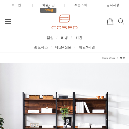
로그인
|
회원가입
|
주문조회
|
공지사항
+3,000원
침실
리빙
키친
홈오피스
데코&선물
핫딜&세일
Home Office
책장