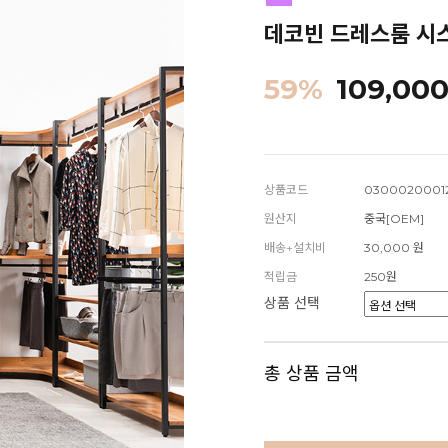
데코빈 드레스룸 시스
59
%
109,00
상품코드
0300020001
원산지
중국[OEM]
배송+설치비
30,000 원
적립금
250원
상품 선택
총 상품 금액