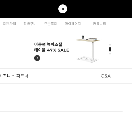
회원가입
장바구니
주문조회
마이페이지
커뮤니티
티나 인테리어의자
카라 연결형책장
이동형 높이조절
티나 인테리어의자
카라 연결형책장
57% SALE
65% SALE
테이블 47% SALE
57% SALE
65% SALE
비즈니스 파트너
Q&A