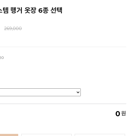
템 행거 옷장 6종 선택
0
269,000
20
0
원