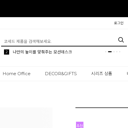
로그인
5
2
1
생활 속 편리한 이동식 사이드 테이블 시리즈
공간분리 인테리어의 시작 파티션
나만의 높이를 맞춰주는 모션데스크
Home Office
DECOR&GIFTS
시리즈 상품