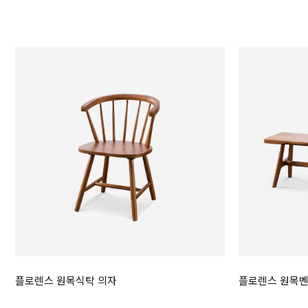
플로렌스 원목식탁 의자
플로렌스 원목벤치