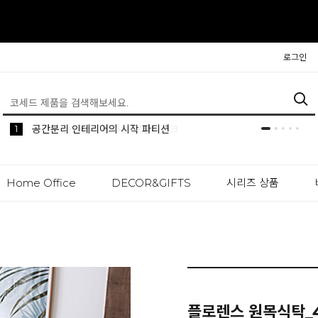
로그인
5
2
1
생활 속 편리한 이동식 사이드 테이블 시리즈
공간분리 인테리어의 시작 파티션
나만의 높이를 맞춰주는 모션데스크
Home Office
DECOR&GIFTS
시리즈 상품
플로렌스 원목식탁_