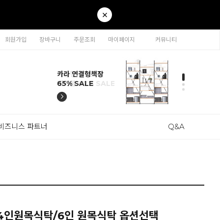
회원가입
장바구니
주문조회
마이페이지
커뮤니티
티나 인테리어의자
카라 연결형책장
이동형 높이조절
티나 인테리어의자
카라 연결형책장
57% SALE
65% SALE
테이블 47% SALE
57% SALE
65% SALE
비즈니스 파트너
Q&A
4인원목식탁/6인 원목식탁 옵션선택