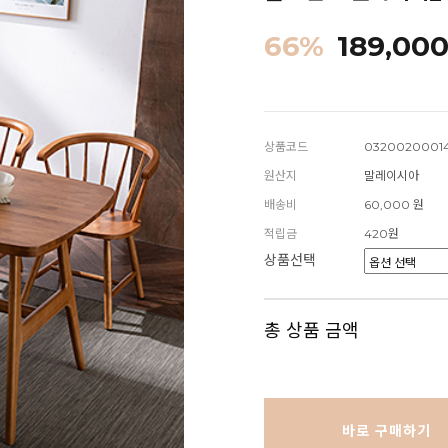
66
%
189,00
상품코드
0320020001
원산지
말레이시아
배송비
60,000 원
적립금
420원
상품선택
총 상품 금액
바로 구매하기