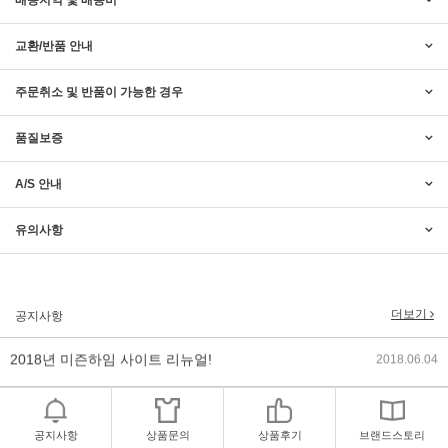
배송지역 및 배송비
교환/반품 안내
주문취소 및 반품이 가능한 경우
품질보증
A/S 안내
유의사항
2017년 미즌하임 리뉴얼
2017.03.06
2019년 설 명절 배송지연 안내
2019.01.23
더보기
공지사항
2018년 미즌하임 사이트 리뉴얼!
2018.06.04
2018년 야휴회 공지[상담/배송조..
2018.04.10
2018년 모바일샵 리뉴얼 업데이..
2018.04.10
공지사항
상품문의
상품후기
브랜드스토리