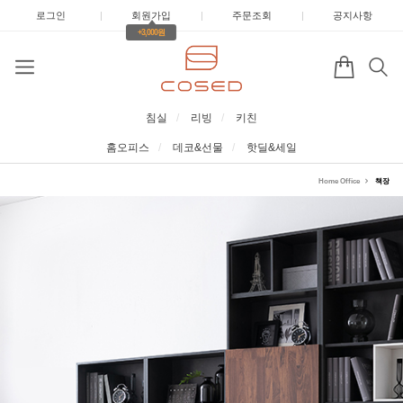
로그인
|
회원가입
|
주문조회
|
공지사항
+3,000원
침실
리빙
키친
홈오피스
데코&선물
핫딜&세일
Home Office
책장