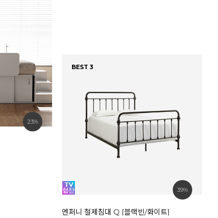
BEST 3
23%
베
8
39%
엔퍼니 철제침대 Q [블랙빈/화이트]