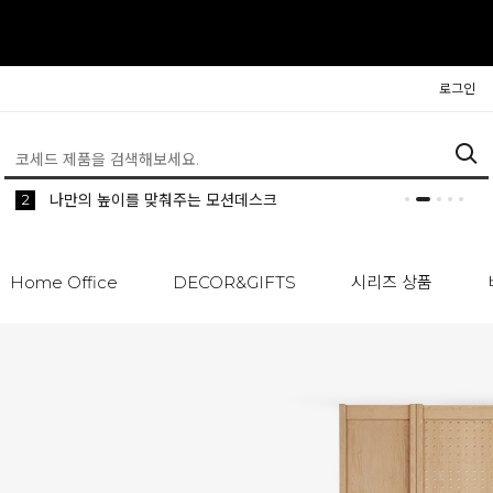
로그인
5
2
1
생활 속 편리한 이동식 사이드 테이블 시리즈
공간분리 인테리어의 시작 파티션
나만의 높이를 맞춰주는 모션데스크
Home Office
DECOR&GIFTS
시리즈 상품