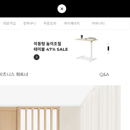
회원가입
장바구니
주문조회
마이페이지
커뮤니티
티나 인테리어의자
카라 연결형책장
이동형 높이조절
티나 인테리어의자
카라 연결형책장
57% SALE
65% SALE
테이블 47% SALE
57% SALE
65% SALE
비즈니스 파트너
Q&A