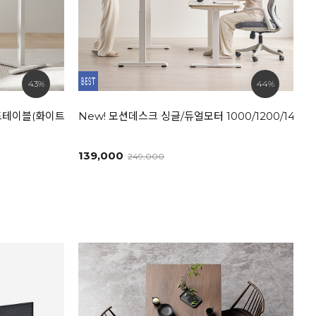
43%
44%
드테이블(화이트/내추럴)
New! 모션데스크 싱글/듀얼모터 1000/1200/1400/
139,000
249,000