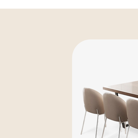
장
모션데스크
는