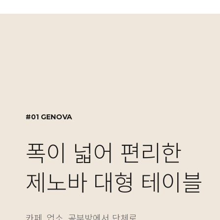
#01 GENOVA
#02 GENOVA
#03 MOTION DESK
#01 GENOVA
폭이 넓어 편리한
실용적인 수납 설계,
자유로운 높이 조절
폭이 넓어 편리한
제노바 대형 테이블
제노바 책장겸 수납
NEW! 싱글/듀얼 
제노바 대형 테이블
카페, 업소, 공부방에서 단체로
보기에도 좋고 실용성도 놓치지 않은 제노바 책장은
베이직한 2가지 컬러와 5가지 사이즈의 모션데스크
카페, 업소, 공부방에서 단체로