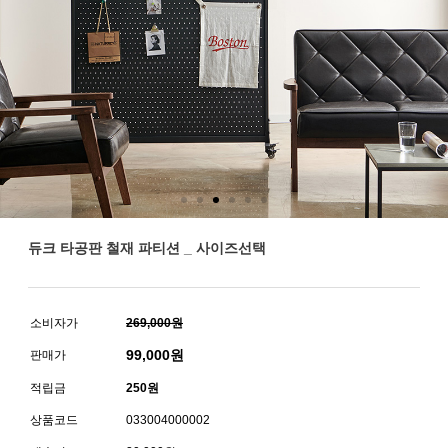
듀크 타공판 철재 파티션 _ 사이즈선택
소비자가
269,000원
99,000
원
판매가
적립금
250원
상품코드
033004000002