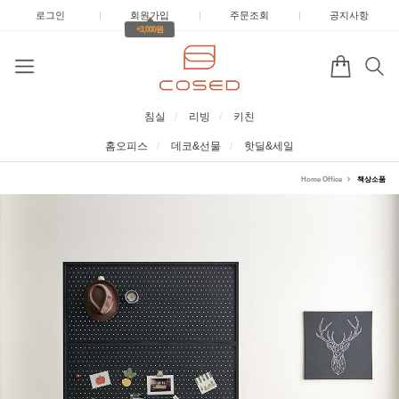
로그인
|
회원가입
|
주문조회
|
공지사항
+3,000원
침실
리빙
키친
홈오피스
데코&선물
핫딜&세일
Home Office
책상소품