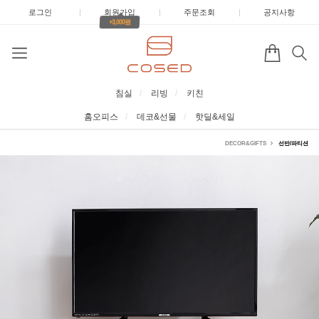
로그인
|
회원가입
|
주문조회
|
공지사항
+3,000원
침실
리빙
키친
홈오피스
데코&선물
핫딜&세일
DECOR&GIFTS
선반/파티션