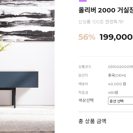
올리버 2000 거실
신상품 100조 한정특가!!
56
%
199,000
상품코드
03100200011
원산지
중국[OEM]
배송비
40,000 원
적립금
450원
색상선택
총 상품 금액