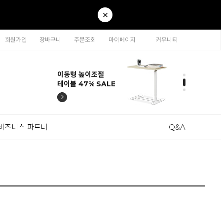
회원가입
장바구니
주문조회
마이페이지
커뮤니티
티나 인테리어의자
카라 연결형책장
이동형 높이조절
티나 인테리어의자
카라 연결형책장
57% SALE
65% SALE
테이블 47% SALE
57% SALE
65% SALE
비즈니스 파트너
Q&A