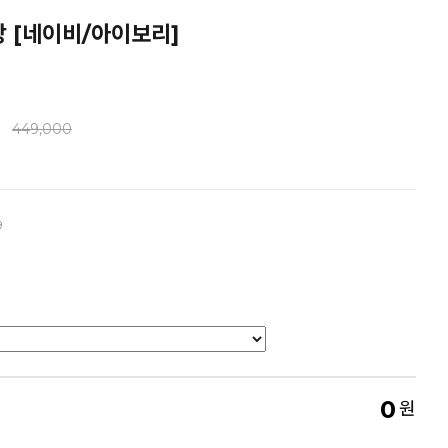
장 [네이비/아이보리]
449,000
9
0
원