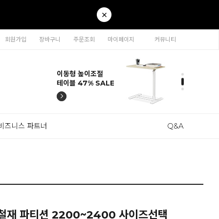
회원가입
장바구니
주문조회
마이페이지
커뮤니티
티나 인테리어의자
카라 연결형책장
이동형 높이조절
티나 인테리어의자
카라 연결형책장
57% SALE
65% SALE
테이블 47% SALE
57% SALE
65% SALE
비즈니스 파트너
Q&A
철재 파티션 2200~2400 사이즈선택