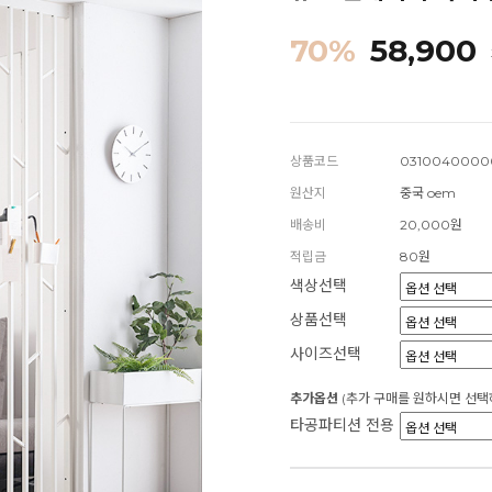
70
%
58,900
상품코드
0310040000
원산지
중국 oem
배송비
20,000원
적립금
80원
색상선택
상품선택
사이즈선택
추가옵션
(추가 구매를 원하시면 선택
타공파티션 전용