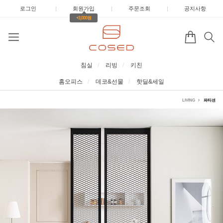
로그인
|
회원가입
|
주문조회
|
공지사항
+3,000원
침실
리빙
키친
홈오피스
데코&선물
핫딜&세일
LIVING
파티션