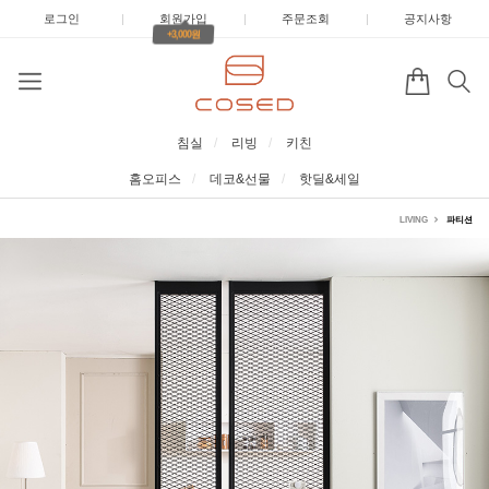
로그인
|
회원가입
|
주문조회
|
공지사항
+3,000원
침실
리빙
키친
홈오피스
데코&선물
핫딜&세일
LIVING
파티션