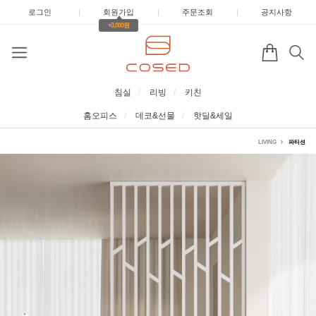
로그인
|
회원가입
|
주문조회
|
공지사항
+3,000원
침실
리빙
키친
홈오피스
데코&선물
핫딜&세일
LIVING
파티션