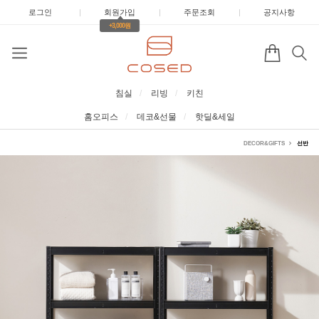
로그인
|
회원가입
|
주문조회
|
공지사항
+3,000원
침실
리빙
키친
홈오피스
데코&선물
핫딜&세일
DECOR&GIFTS
선반