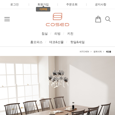
로그인
|
회원가입
|
주문조회
|
공지사항
+3,000원
침실
리빙
키친
홈오피스
데코&선물
핫딜&세일
KITCHEN
원목식탁
4인용