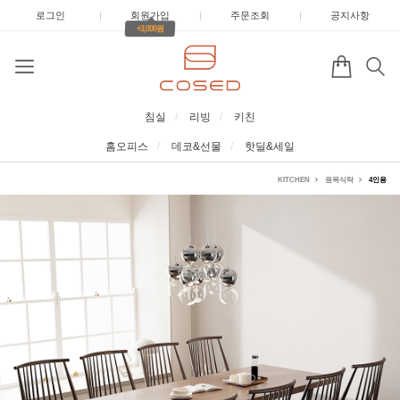
로그인
|
회원가입
|
주문조회
|
공지사항
+3,000원
침실
리빙
키친
홈오피스
데코&선물
핫딜&세일
KITCHEN
원목식탁
4인용