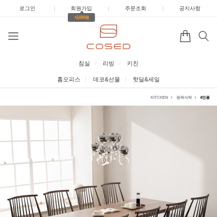
로그인
|
회원가입
|
주문조회
|
공지사항
+3,000원
침실
리빙
키친
홈오피스
데코&선물
핫딜&세일
KITCHEN
원목식탁
4인용