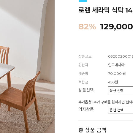
로렌 세라믹 식탁 14
82
%
129,000
상품코드
0320020001
원산지
인도네시아
배송비
70,000 원
적립금
450원
상품선택
추가옵션
(추가 구매를 원하시면 선택
의자상품
총 상품 금액