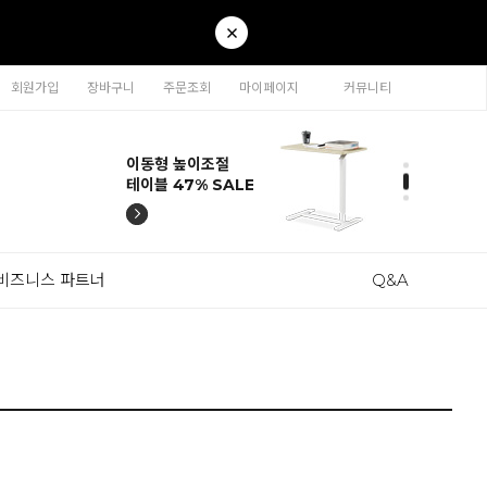
회원가입
장바구니
주문조회
마이페이지
커뮤니티
티나 인테리어의자
카라 연결형책장
이동형 높이조절
티나 인테리어의자
카라 연결형책장
57% SALE
65% SALE
테이블 47% SALE
57% SALE
65% SALE
비즈니스 파트너
Q&A