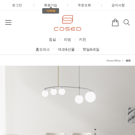
로그인
|
회원가입
|
주문조회
|
공지사항
+3,000원
침실
리빙
키친
홈오피스
데코&선물
핫딜&세일
Home Office
의자