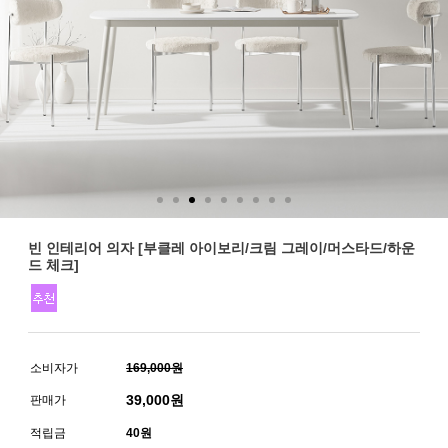
빈 인테리어 의자 [부클레 아이보리/크림 그레이/머스타드/하운
드 체크]
소비자가
169,000원
39,000
원
판매가
적립금
40원