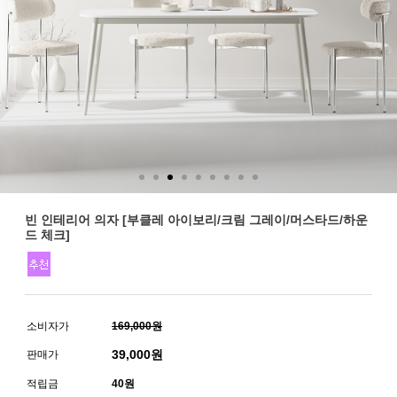
빈 인테리어 의자 [부클레 아이보리/크림 그레이/머스타드/하운
드 체크]
소비자가
169,000원
39,000
원
판매가
적립금
40원