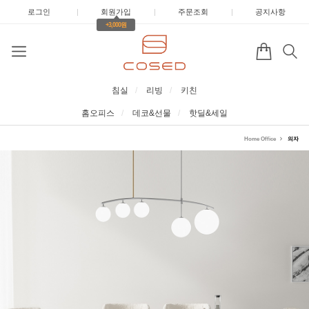
로그인
|
회원가입
|
주문조회
|
공지사항
+3,000원
침실
리빙
키친
홈오피스
데코&선물
핫딜&세일
Home Office
의자