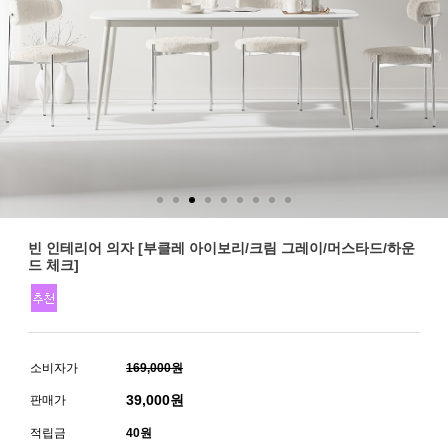
빈 인테리어 의자 [부클레 아이보리/크림 그레이/머스타드/하운
드 체크]
소비자가
169,000원
39,000
원
판매가
적립금
40원