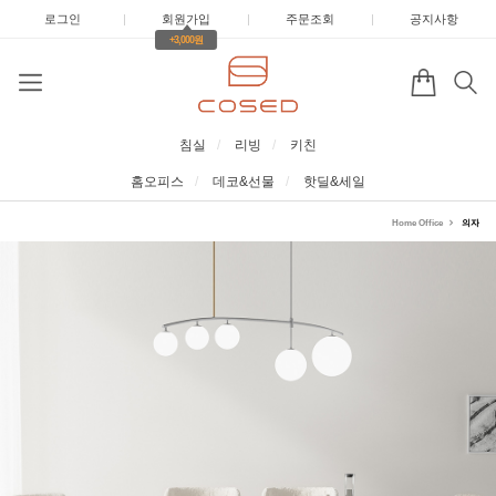
로그인
|
회원가입
|
주문조회
|
공지사항
+3,000원
침실
리빙
키친
홈오피스
데코&선물
핫딜&세일
Home Office
의자