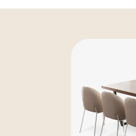
장
모션데스크
는