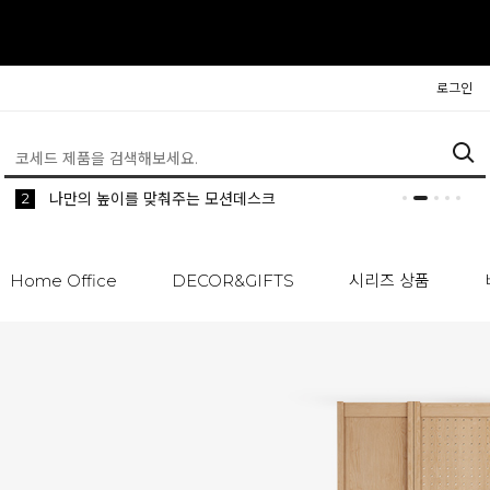
로그인
5
2
1
생활 속 편리한 이동식 사이드 테이블 시리즈
공간분리 인테리어의 시작 파티션
나만의 높이를 맞춰주는 모션데스크
Home Office
DECOR&GIFTS
시리즈 상품