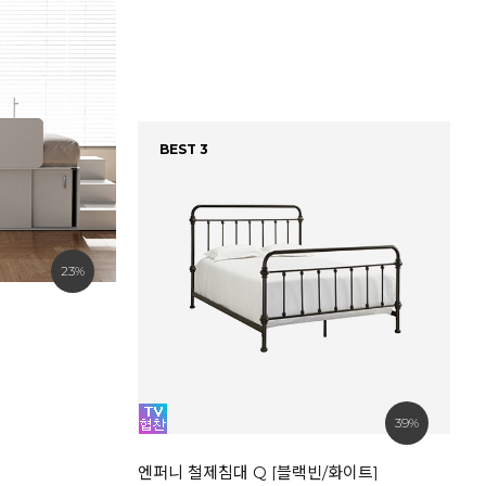
BEST 3
23%
베
8
39%
엔퍼니 철제침대 Q [블랙빈/화이트]