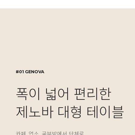
#01 GENOVA
#02 GENOVA
#03 MOTION DESK
#01 GENOVA
폭이 넓어 편리한
실용적인 수납 설계,
자유로운 높이 조절
폭이 넓어 편리한
제노바 대형 테이블
제노바 책장겸 수납
NEW! 싱글/듀얼 
제노바 대형 테이블
카페, 업소, 공부방에서 단체로
보기에도 좋고 실용성도 놓치지 않은 제노바 책장은
베이직한 2가지 컬러와 5가지 사이즈의 모션데스크
카페, 업소, 공부방에서 단체로