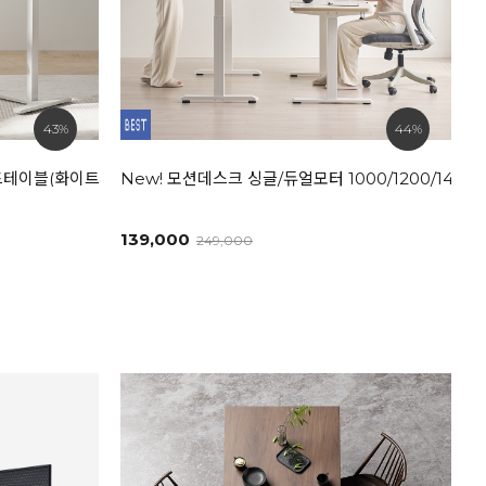
43%
44%
드테이블(화이트/내추럴)
New! 모션데스크 싱글/듀얼모터 1000/1200/1400/
139,000
249,000