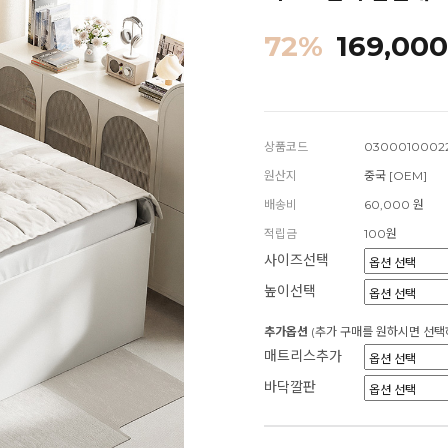
72
%
169,000
상품코드
0300010002
원산지
중국 [OEM]
배송비
60,000 원
적립금
100원
사이즈선택
높이선택
추가옵션
(추가 구매를 원하시면 선택
매트리스추가
바닥깔판