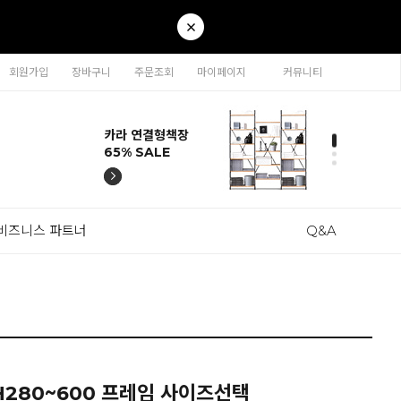
회원가입
장바구니
주문조회
마이페이지
커뮤니티
티나 인테리어의자
카라 연결형책장
이동형 높이조절
티나 인테리어의자
카라 연결형책장
57% SALE
65% SALE
테이블 47% SALE
57% SALE
65% SALE
비즈니스 파트너
Q&A
280~600 프레임 사이즈선택