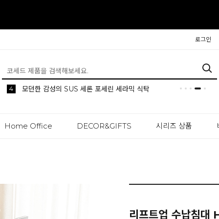
로그인
3
4
5
2
1
생활 속 편리한 이동식 사이드 테이블 시리즈
공간분리 인테리어의 시작 파티션
나만의 높이를 맞춰주는 모션데스크
수납장이 필요없는 리프트업 수납 침대
모던한 감성의 SUS 세론 포세린 세라믹 식탁
Home Office
DECOR&GIFTS
시리즈 상품
리프트업 수납침대 H