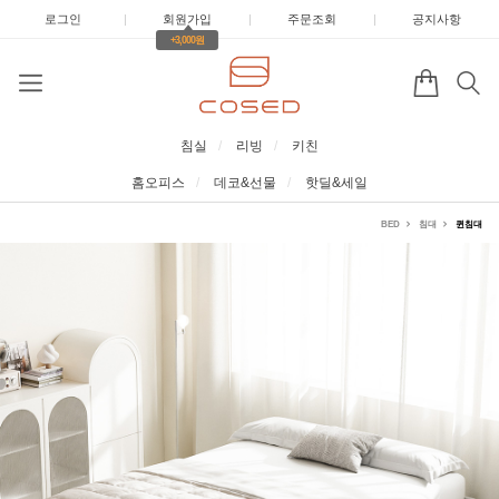
로그인
|
회원가입
|
주문조회
|
공지사항
+3,000원
침실
리빙
키친
홈오피스
데코&선물
핫딜&세일
BED
침대
퀸침대