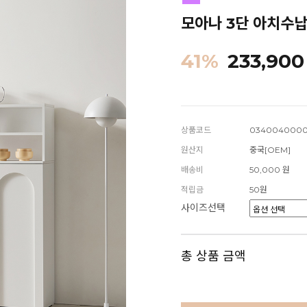
모아나 3단 아치수납장
41
%
233,900
상품코드
0340040000
원산지
중국[OEM]
배송비
50,000 원
적립금
50원
사이즈선택
총 상품 금액