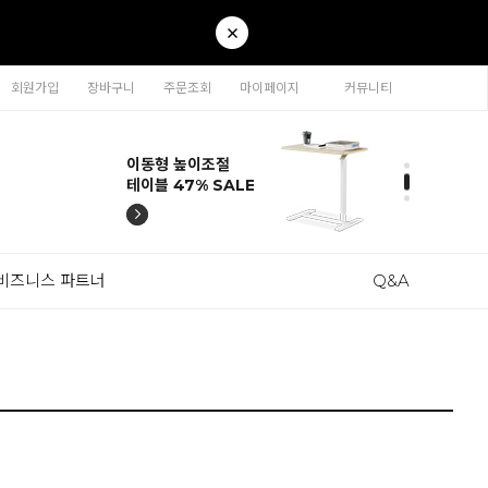
회원가입
장바구니
주문조회
마이페이지
커뮤니티
티나 인테리어의자
카라 연결형책장
이동형 높이조절
티나 인테리어의자
카라 연결형책장
57% SALE
65% SALE
테이블 47% SALE
57% SALE
65% SALE
비즈니스 파트너
Q&A