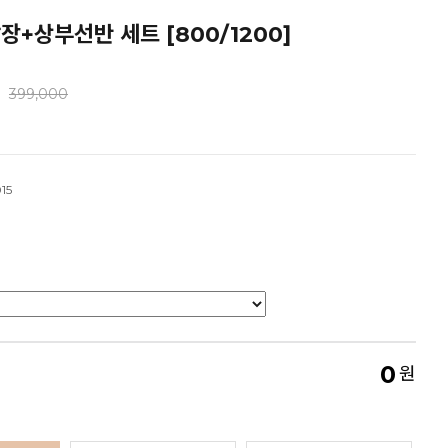
+상부선반 세트 [800/1200]
399,000
15
0
원