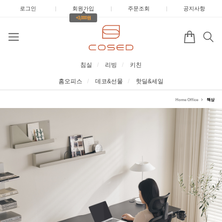
로그인
|
회원가입
|
주문조회
|
공지사항
+3,000원
침실
리빙
키친
홈오피스
데코&선물
핫딜&세일
Home Office
책상