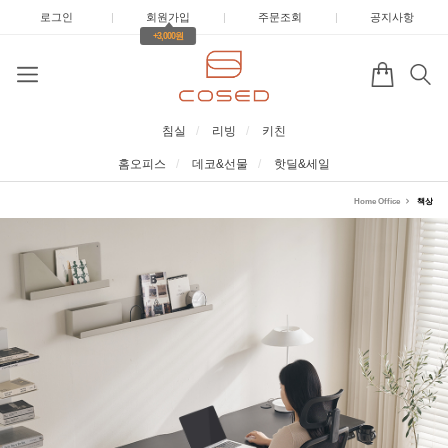
로그인
|
회원가입
|
주문조회
|
공지사항
+3,000원
침실
리빙
키친
홈오피스
데코&선물
핫딜&세일
Home Office
책상