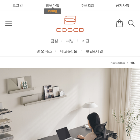
로그인
|
회원가입
|
주문조회
|
공지사항
+3,000원
침실
리빙
키친
홈오피스
데코&선물
핫딜&세일
Home Office
책상