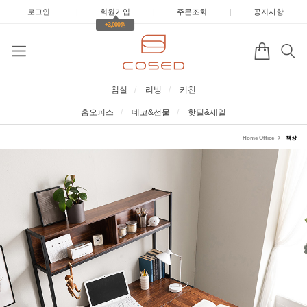
로그인
|
회원가입
|
주문조회
|
공지사항
+3,000원
침실
리빙
키친
홈오피스
데코&선물
핫딜&세일
Home Office
책상