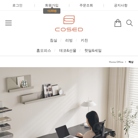
로그인
|
회원가입
|
주문조회
|
공지사항
+3,000원
침실
리빙
키친
홈오피스
데코&선물
핫딜&세일
Home Office
책상