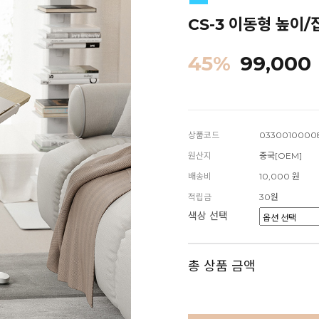
CS-3 이동형 높이
45
%
99,000
상품코드
0330010000
원산지
중국[OEM]
배송비
10,000 원
적립금
30원
색상 선택
총 상품 금액