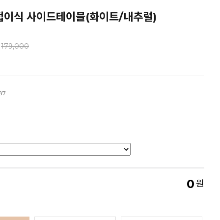
/접이식 사이드테이블(화이트/내추럴)
179,000
87
0
원