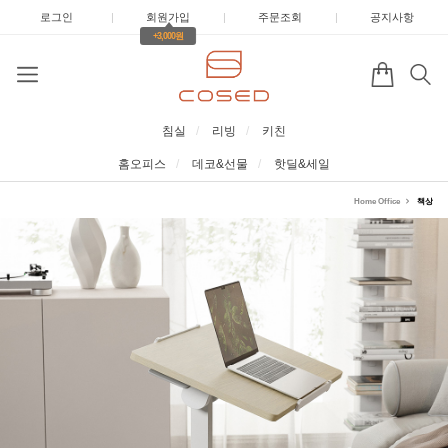
로그인
|
회원가입
|
주문조회
|
공지사항
+3,000원
침실
리빙
키친
홈오피스
데코&선물
핫딜&세일
Home Office
책상