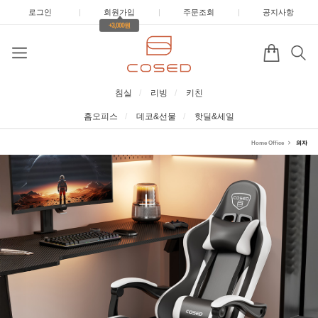
로그인
|
회원가입
|
주문조회
|
공지사항
+3,000원
침실
리빙
키친
홈오피스
데코&선물
핫딜&세일
Home Office
의자