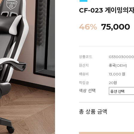
CF-023 게이밍의자
46
%
75,000
상품코드
0330030000
원산지
중국[OEM]
배송비
13,000 원
적립금
20원
색상 선택
총 상품 금액