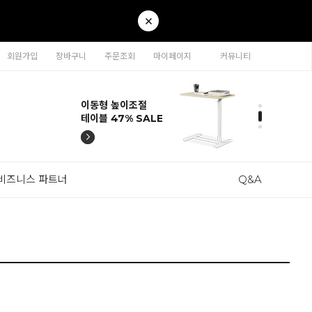
회원가입
장바구니
주문조회
마이페이지
커뮤니티
티나 인테리어의자
카라 연결형책장
이동형 높이조절
티나 인테리어의자
카라 연결형책장
57% SALE
65% SALE
테이블 47% SALE
57% SALE
65% SALE
비즈니스 파트너
Q&A