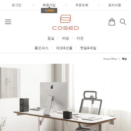
로그인
|
회원가입
|
주문조회
|
공지사항
+3,000원
침실
리빙
키친
홈오피스
데코&선물
핫딜&세일
Home Office
책상