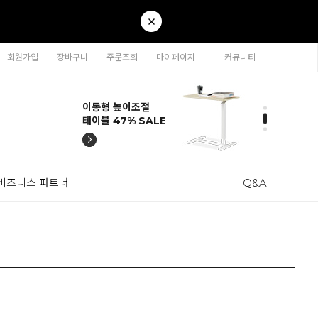
회원가입
장바구니
주문조회
마이페이지
커뮤니티
티나 인테리어의자
카라 연결형책장
이동형 높이조절
티나 인테리어의자
카라 연결형책장
57% SALE
65% SALE
테이블 47% SALE
57% SALE
65% SALE
비즈니스 파트너
Q&A