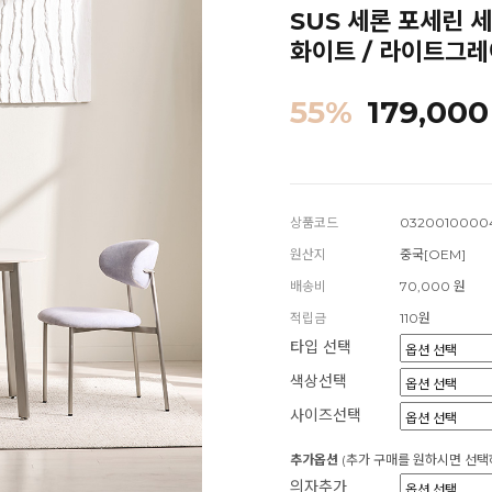
SUS 세론 포세린 세
화이트 / 라이트그레
55
%
179,000
상품코드
0320010000
원산지
중국[OEM]
배송비
70,000 원
적립금
110원
타입 선택
색상선택
사이즈선택
추가옵션
(추가 구매를 원하시면 선택
의자추가