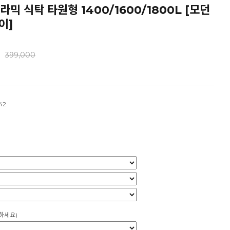
라믹 식탁 타원형 1400/1600/1800L [모던
이]
399,000
42
하세요)