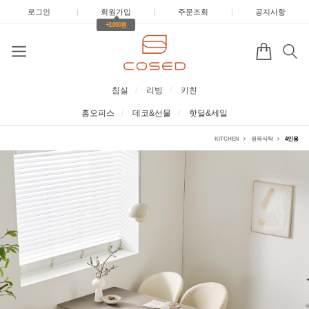
로그인
|
회원가입
|
주문조회
|
공지사항
+3,000원
침실
리빙
키친
홈오피스
데코&선물
핫딜&세일
KITCHEN
원목식탁
4인용