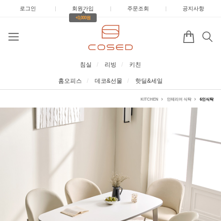
로그인
|
회원가입
|
주문조회
|
공지사항
+3,000원
침실
리빙
키친
홈오피스
데코&선물
핫딜&세일
KITCHEN
인테리어 식탁
6인식탁