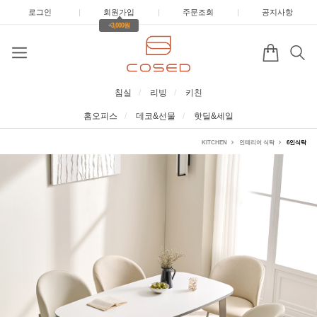
로그인
|
회원가입
|
주문조회
|
공지사항
+3,000원
침실
리빙
키친
홈오피스
데코&선물
핫딜&세일
KITCHEN
인테리어 식탁
6인식탁