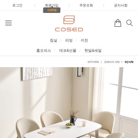
로그인
|
회원가입
|
주문조회
|
공지사항
+3,000원
침실
리빙
키친
홈오피스
데코&선물
핫딜&세일
KITCHEN
인테리어 식탁
6인식탁