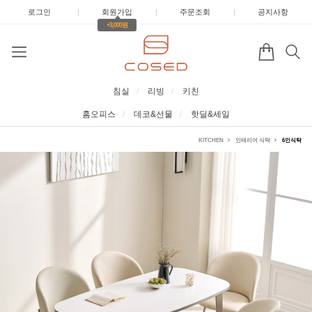
로그인
|
회원가입
|
주문조회
|
공지사항
+3,000원
침실
리빙
키친
홈오피스
데코&선물
핫딜&세일
KITCHEN
인테리어 식탁
6인식탁