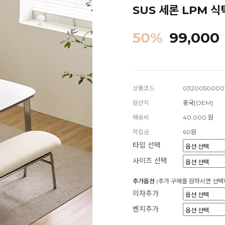
SUS 세론 LPM 식탁
50
%
99,000
상품코드
03200500001
원산지
중국[OEM]
배송비
40,000 원
적립금
60원
타입 선택
사이즈 선택
추가옵션
(추가 구매를 원하시면 선택
의자추가
벤치추가