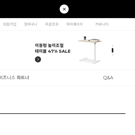
회원가입
장바구니
주문조회
마이페이지
커뮤니티
티나 인테리어의자
카라 연결형책장
이동형 높이조절
티나 인테리어의자
카라 연결형책장
57% SALE
65% SALE
테이블 47% SALE
57% SALE
65% SALE
비즈니스 파트너
Q&A