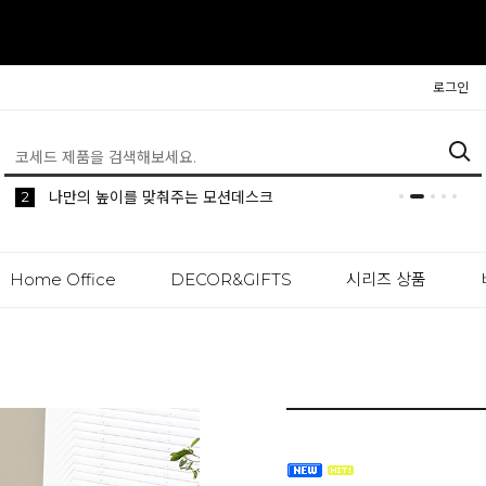
로그인
5
2
1
생활 속 편리한 이동식 사이드 테이블 시리즈
공간분리 인테리어의 시작 파티션
나만의 높이를 맞춰주는 모션데스크
Home Office
DECOR&GIFTS
시리즈 상품