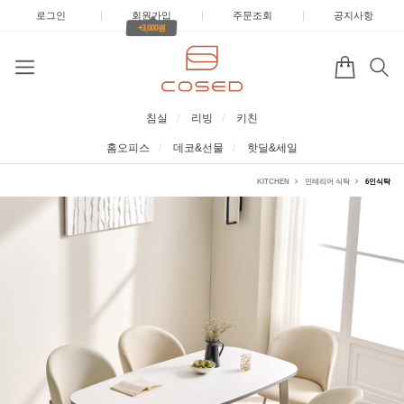
로그인
|
회원가입
|
주문조회
|
공지사항
+3,000원
침실
리빙
키친
홈오피스
데코&선물
핫딜&세일
KITCHEN
인테리어 식탁
6인식탁